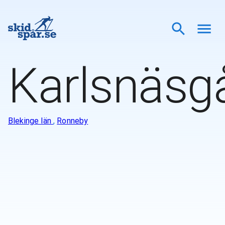
Karlsnäsg
Blekinge län
,
Ronneby