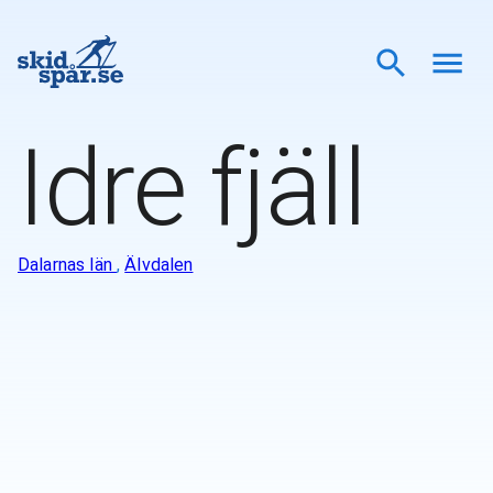
Idre fjäll
Dalarnas län
,
Älvdalen