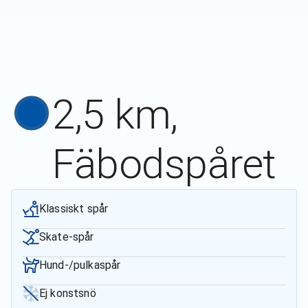
2,5 km,
Fäbodspåret
Klassiskt spår
Skate-spår
Hund-/pulkaspår
Ej konstsnö