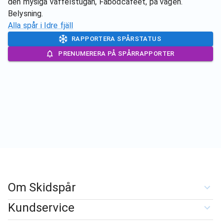
den mysiga våffelstugan, Fäbodcaféet, på vägen.
Belysning.
Alla spår i
Idre fjäll
RAPPORTERA SPÅRSTATUS
PRENUMERERA PÅ SPÅRRAPPORTER
Om Skidspår
Kundservice