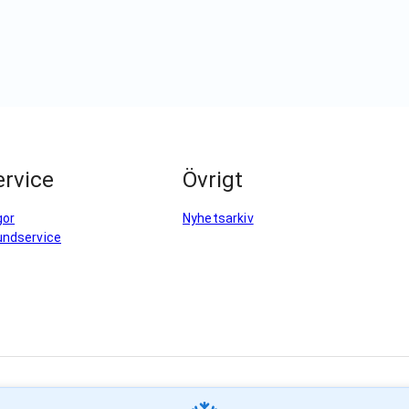
rvice
Övrigt
gor
Nyhetsarkiv
undservice