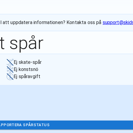
till att uppdatera informationen? Kontakta oss på
support@skids
t spår
Ej skate-spår
Ej konstsnö
Ej spåravgift
APPORTERA SPÅRSTATUS