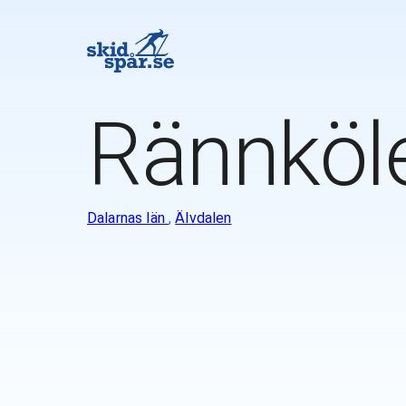
Rännköl
Dalarnas län
,
Älvdalen