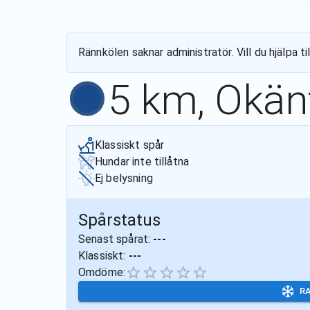
Rännkölen
saknar administratör. Vill du hjälpa 
5 km, Okän
Klassiskt spår
Hundar inte tillåtna
Ej belysning
Spårstatus
Senast spårat:
---
Klassiskt:
---
Omdöme:
R