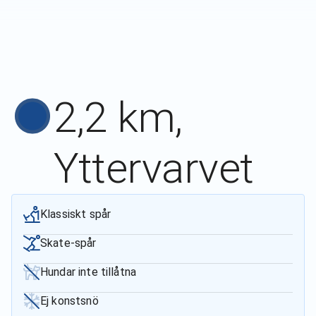
2,2 km,
Yttervarvet
Klassiskt spår
Skate-spår
Hundar inte tillåtna
Ej konstsnö