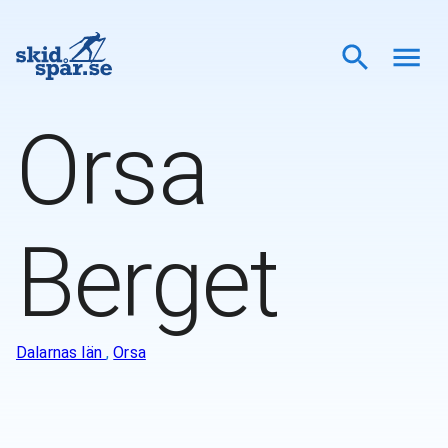
Orsa
Berget
Dalarnas län
,
Orsa