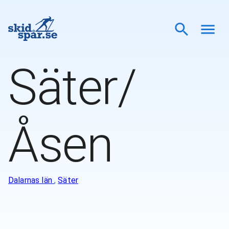
Säter/
Åsen
Dalarnas län
,
Säter