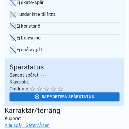
Ej skate-spår
Hundar inte tillåtna
Ej konstsnö
Ej belysning
Ej spåravgift
Spårstatus
Senast spårat:
---
Klassiskt:
---
Omdöme:
RAPPORTERA SPÅRSTATUS
Karraktär/terräng
Kuperat
Alla spår i
Säter/Åsen