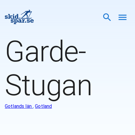
Garde-
Stugan
Gotlands län
,
Gotland