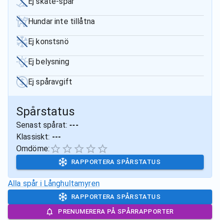
Ej skate-spår
Hundar inte tillåtna
Ej konstsnö
Ej belysning
Ej spåravgift
Spårstatus
Senast spårat:
---
Klassiskt:
---
Omdöme:
RAPPORTERA SPÅRSTATUS
Alla spår i
Långhultamyren
RAPPORTERA SPÅRSTATUS
PRENUMERERA PÅ SPÅRRAPPORTER