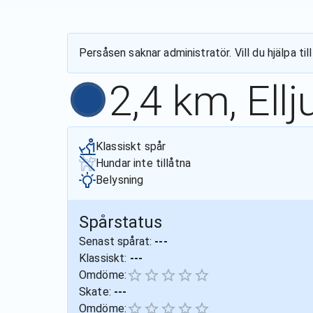
Persåsen
saknar administratör. Vill du hjälpa t
2,4 km, Ell
Klassiskt spår
Hundar inte tillåtna
Belysning
Spårstatus
Senast spårat:
---
Klassiskt:
---
Omdöme:
Skate:
---
Omdöme: