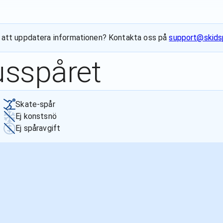
ill att uppdatera informationen? Kontakta oss på
support@skids
jusspåret
Skate-spår
Ej konstsnö
Ej spåravgift