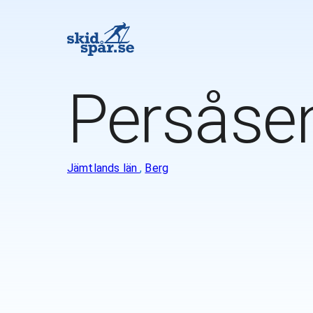
Persåse
Jämtlands län
,
Berg