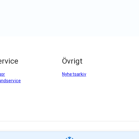
rvice
Övrigt
gor
Nyhetsarkiv
undservice