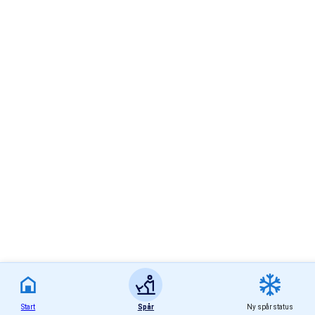
Start
Spår
Ny spårstatus