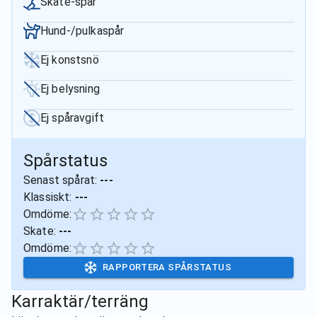
Skate-spår
Hund-/pulkaspår
Ej konstsnö
Ej belysning
Ej spåravgift
Spårstatus
Senast spårat:
---
Klassiskt:
---
Omdöme:
Skate:
---
Omdöme:
RAPPORTERA SPÅRSTATUS
Karraktär/terräng