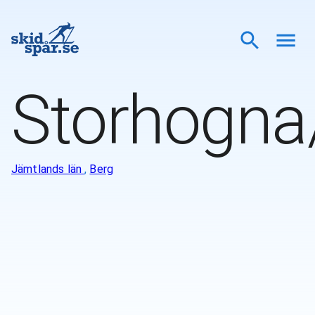
Storhogna
Jämtlands län
,
Berg