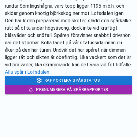
rundar Sömlingshågna, vars topp ligger 1195 m.ö.h. och
skidar genom knotig björkskog ner mot Lofsdalen igen.
Den här leden prepareras med skoter, sladd och spårkälke
rätt så ofta under högsäsong, dock inte vid kraftigt
blåsväder och snöfall. Spåren försvinner snabbt i drivsnön
när det stormar. Kolla läget på vår statussida innan du
åker på den här turen. Undvik det här spåret när dimman
ligger tät och sikten är obefintlig. Lika vackert som det är
vid bra väder, lika skrämmande kan det vara vid fel tillfälle.
Alla spår i
Lofsdalen
RAPPORTERA SPÅRSTATUS
PRENUMERERA PÅ SPÅRRAPPORTER