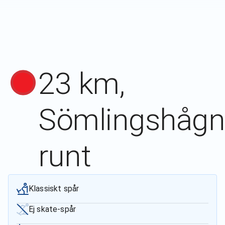
23 km,
Sömlingshåg
runt
Klassiskt spår
Ej skate-spår