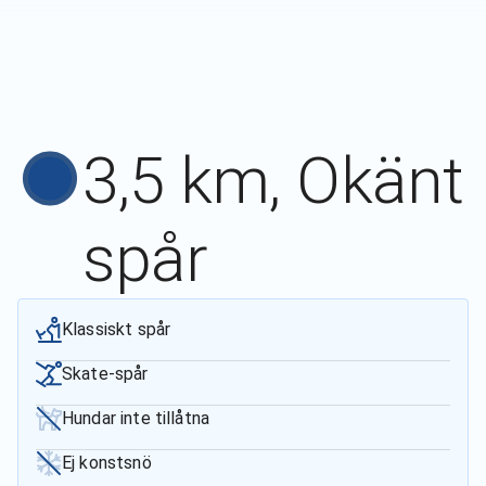
3,5 km, Okänt
spår
Klassiskt spår
Skate-spår
Hundar inte tillåtna
Ej konstsnö