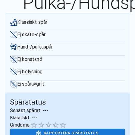
Pulka-/Hundsp
Klassiskt spår
Ej skate-spår
Hund-/pulkaspår
Ej konstsnö
Ej belysning
Ej spåravgift
Spårstatus
Senast spårat:
---
Klassiskt:
---
Omdöme:
RAPPORTERA SPÅRSTATUS