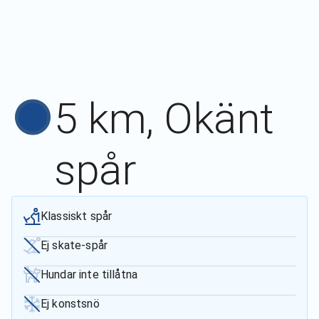
5 km, Okänt
spår
Klassiskt spår
Ej skate-spår
Hundar inte tillåtna
Ej konstsnö