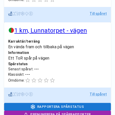
Till spåret
1 km, Lunnatorpet - vägen
Karraktär/terräng
En vända fram och tillbaka på vägen
Information
Ett ToR spår på vägen
Spårstatus
Senast spårat:
---
Klassiskt:
---
Omdöme:
Till spåret
RAPPORTERA SPÅRSTATUS
PRENUMERERA PÅ SPÅRRAPPORTER