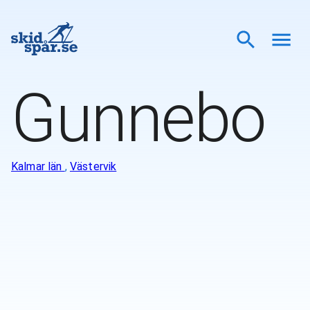
Gunnebo
Kalmar län
,
Västervik