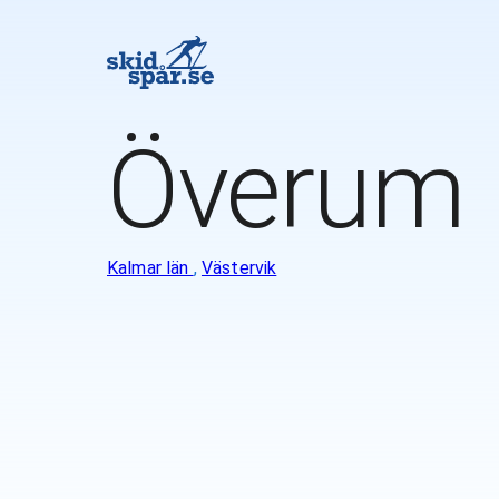
Överum
Kalmar län
,
Västervik