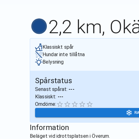
2,2 km, Ok
Klassiskt spår
Hundar inte tillåtna
Belysning
Spårstatus
Senast spårat:
---
Klassiskt:
---
Omdöme:
R
Information
Beläget vid idrottsplatsen i Överum.