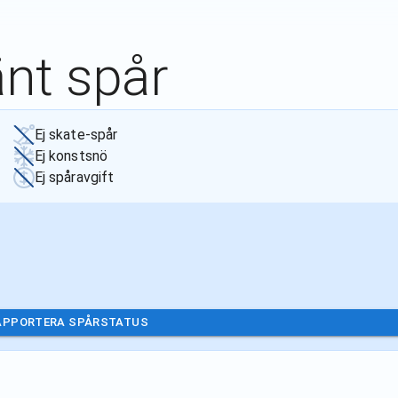
änt spår
Ej skate-spår
Ej konstsnö
Ej spåravgift
APPORTERA SPÅRSTATUS