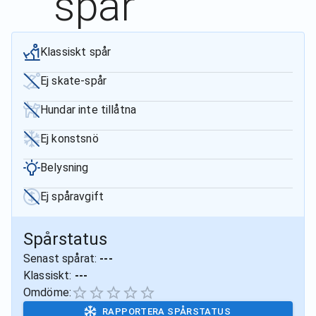
spår
Klassiskt spår
Ej skate-spår
Hundar inte tillåtna
Ej konstsnö
Belysning
Ej spåravgift
Spårstatus
Senast spårat:
---
Klassiskt:
---
Omdöme:
RAPPORTERA SPÅRSTATUS