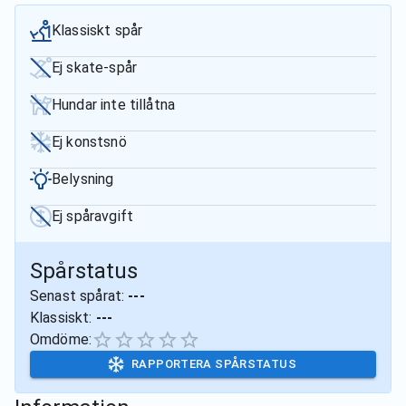
Klassiskt spår
Ej skate-spår
Hundar inte tillåtna
Ej konstsnö
Belysning
Ej spåravgift
Spårstatus
Senast spårat:
---
Klassiskt:
---
Omdöme:
RAPPORTERA SPÅRSTATUS