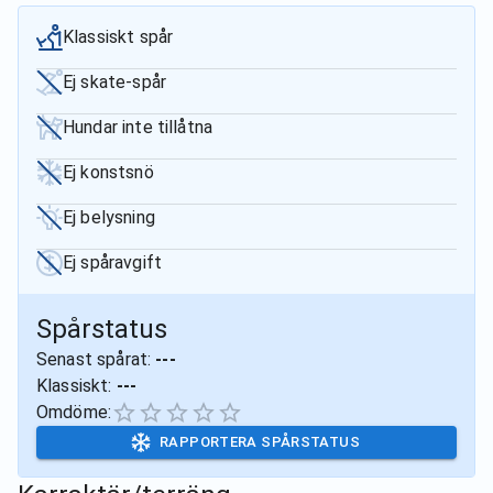
Klassiskt spår
Ej skate-spår
Hundar inte tillåtna
Ej konstsnö
Ej belysning
Ej spåravgift
Spårstatus
Senast spårat:
---
Klassiskt:
---
Omdöme:
RAPPORTERA SPÅRSTATUS