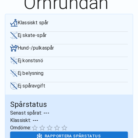
Örnrundan
Klassiskt spår
Ej skate-spår
Hund-/pulkaspår
Ej konstsnö
Ej belysning
Ej spåravgift
Spårstatus
Senast spårat:
---
Klassiskt:
---
Omdöme:
RAPPORTERA SPÅRSTATUS