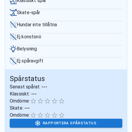
Klassiskt spår
Skate-spår
Hundar inte tillåtna
Ej konstsnö
Belysning
Ej spåravgift
Spårstatus
Senast spårat:
---
Klassiskt:
---
Omdöme:
Skate:
---
Omdöme:
RAPPORTERA SPÅRSTATUS