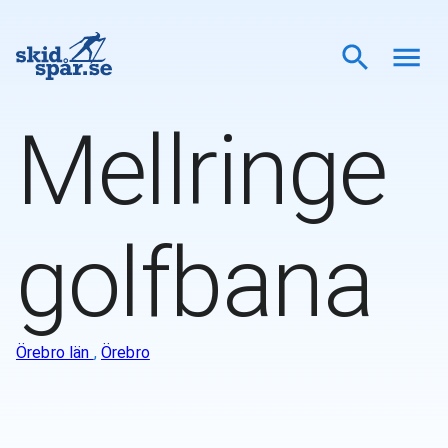
Mellringe
golfbana
Örebro län
,
Örebro