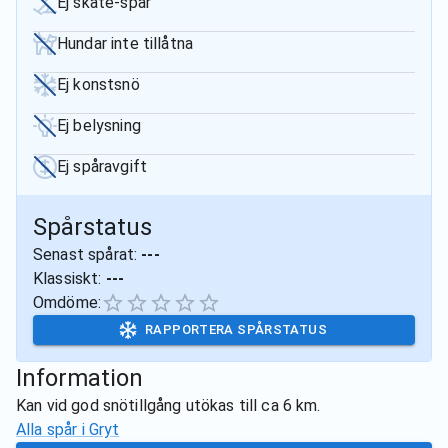
Ej skate-spår
Hundar inte tillåtna
Ej konstsnö
Ej belysning
Ej spåravgift
Spårstatus
Senast spårat:
---
Klassiskt:
---
Omdöme:
RAPPORTERA SPÅRSTATUS
Information
Kan vid god snötillgång utökas till ca 6 km.
Alla spår i
Gryt