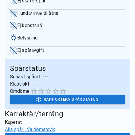
Ej skate-spår
Hundar inte tillåtna
Ej konstsnö
Belysning
Ej spåravgift
Spårstatus
Senast spårat:
---
Klassiskt:
---
Omdöme:
RAPPORTERA SPÅRSTATUS
Karraktär/terräng
Kuperat
Alla spår i
Valdemarsvik