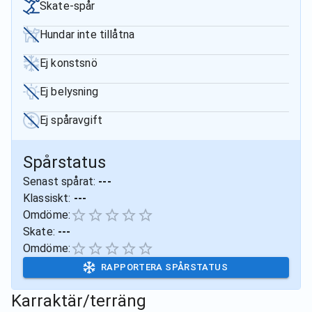
Skate-spår
Hundar inte tillåtna
Ej konstsnö
Ej belysning
Ej spåravgift
Spårstatus
Senast spårat:
---
Klassiskt:
---
Omdöme:
Skate:
---
Omdöme:
RAPPORTERA SPÅRSTATUS
Karraktär/terräng