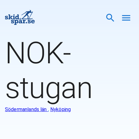
NOK-
stugan
Södermanlands län
,
Nyköping