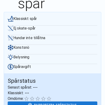
spår
Klassiskt spår
Ej skate-spår
Hundar inte tillåtna
Konstsnö
Belysning
Spåravgift
Spårstatus
Senast spårat:
---
Klassiskt:
---
Omdöme:
RAPPORTERA SPÅRSTATUS