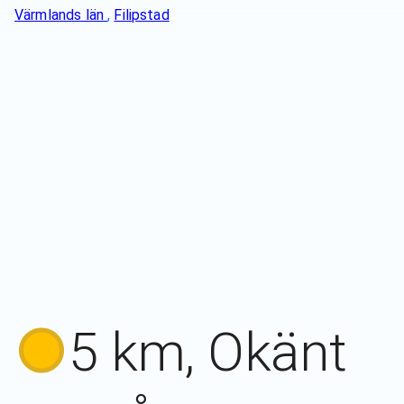
Värmlands län
,
Filipstad
5 km, Okänt