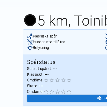
5 km, Toin
Klassiskt spår
Hundar inte tillåtna
Belysning
Spårstatus
Senast spårat:
---
Klassiskt:
---
Omdöme:
Skate:
---
Omdöme:
R