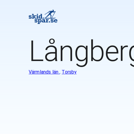
Långber
Värmlands län
,
Torsby