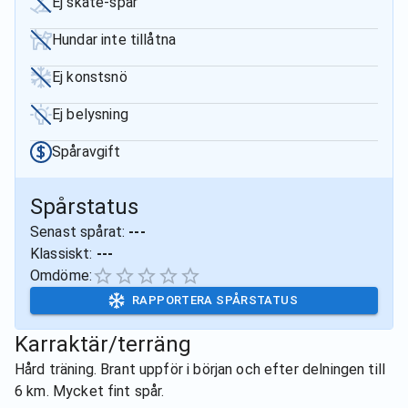
Ej skate-spår
Hundar inte tillåtna
Ej konstsnö
Ej belysning
Spåravgift
Spårstatus
Senast spårat:
---
Klassiskt:
---
Omdöme:
RAPPORTERA SPÅRSTATUS
Karraktär/terräng
Hård träning. Brant uppför i början och efter delningen till
6 km. Mycket fint spår.