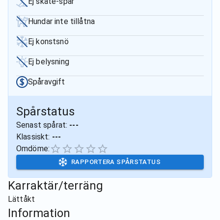
Ej skate-spår
Hundar inte tillåtna
Ej konstsnö
Ej belysning
Spåravgift
Spårstatus
Senast spårat:
---
Klassiskt:
---
Omdöme:
RAPPORTERA SPÅRSTATUS
Karraktär/terräng
Lättåkt
Information