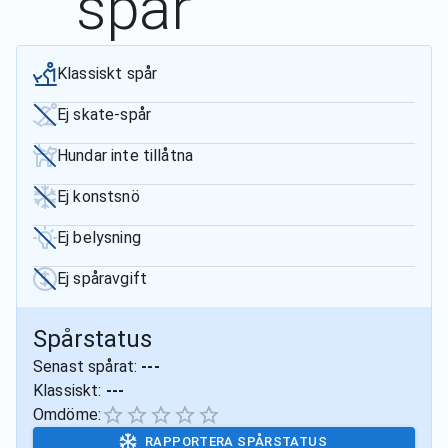
spår
Klassiskt spår
Ej skate-spår
Hundar inte tillåtna
Ej konstsnö
Ej belysning
Ej spåravgift
Spårstatus
Senast spårat:
---
Klassiskt:
---
Omdöme:
RAPPORTERA SPÅRSTATUS