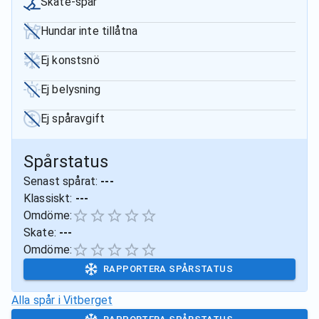
Skate-spår
Hundar inte tillåtna
Ej konstsnö
Ej belysning
Ej spåravgift
Spårstatus
Senast spårat:
---
Klassiskt:
---
Omdöme:
Skate:
---
Omdöme:
RAPPORTERA SPÅRSTATUS
Alla spår i
Vitberget