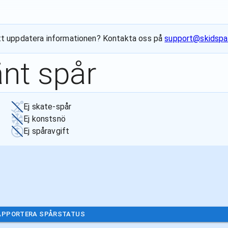
l att uppdatera informationen? Kontakta oss på
support@skidspa
änt spår
Ej skate-spår
Ej konstsnö
Ej spåravgift
APPORTERA SPÅRSTATUS