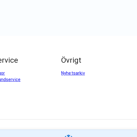
rvice
Övrigt
gor
Nyhetsarkiv
undservice