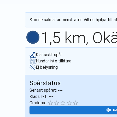
Strinne
saknar administratör. Vill du hjälpa til
1,5 km, Ok
Klassiskt spår
Hundar inte tillåtna
Ej belysning
Spårstatus
Senast spårat:
---
Klassiskt:
---
Omdöme:
R