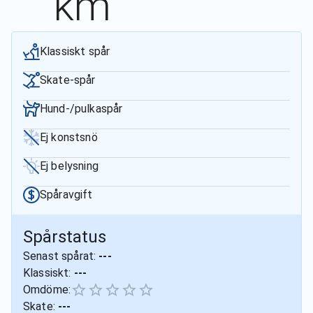
km
Klassiskt spår
Skate-spår
Hund-/pulkaspår
Ej konstsnö
Ej belysning
Spåravgift
Spårstatus
Senast spårat:
---
Klassiskt:
---
Omdöme:
Skate:
---