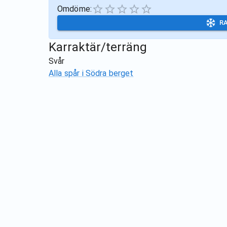
Omdöme:
R
Karraktär/terräng
Svår
Alla spår i
Södra berget