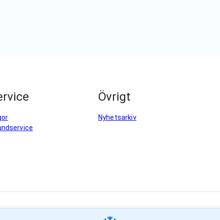
rvice
Övrigt
gor
Nyhetsarkiv
undservice