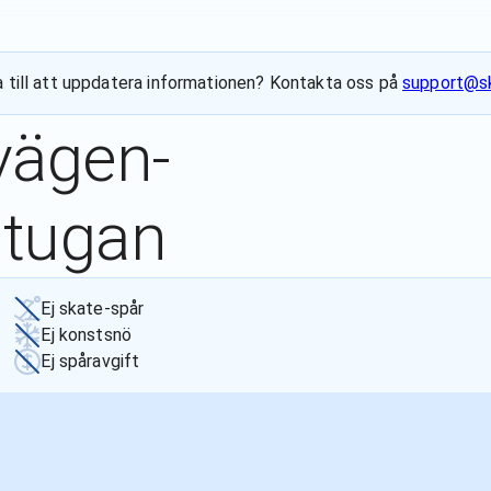
pa till att uppdatera informationen? Kontakta oss på
support@sk
vägen-
stugan
Ej skate-spår
Ej konstsnö
Ej spåravgift