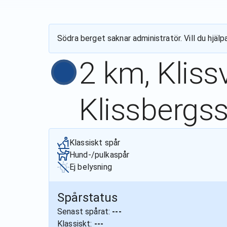
Södra berget
saknar administratör. Vill du hjäl
2 km, Kliss
Klissbergs
Klassiskt spår
Hund-/pulkaspår
Ej belysning
Spårstatus
Senast spårat:
---
Klassiskt:
---