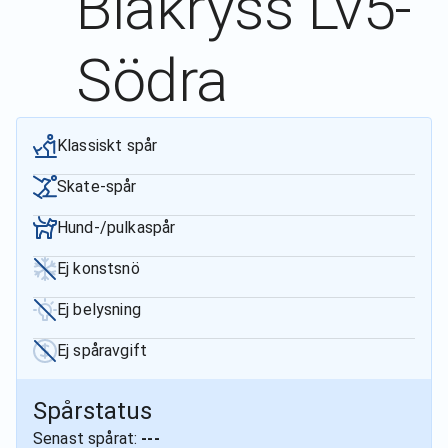
Blåkryss Lv5-
Södra
Klassiskt spår
Skate-spår
Hund-/pulkaspår
Ej konstsnö
Ej belysning
Ej spåravgift
Spårstatus
Senast spårat:
---