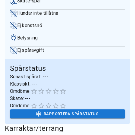
Skate-spår
Hundar inte tillåtna
Ej konstsnö
Belysning
Ej spåravgift
Spårstatus
Senast spårat:
---
Klassiskt:
---
Omdöme:
Skate:
---
Omdöme:
RAPPORTERA SPÅRSTATUS
Karraktär/terräng