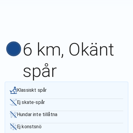
6 km, Okänt
spår
Klassiskt spår
Ej skate-spår
Hundar inte tillåtna
Ej konstsnö