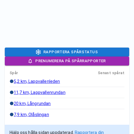
RAPPORTERA SPÅRSTATUS
PRENUMERERA PÅ SPÅRRAPPORTER
Spår
Senast spårat
5,2 km, Lappvallenleden
11,7 km, Lappvallenrundan
20 km, Långrundan
7,9 km, Olåslingan
Hjälp oss hålla sidan uppdaterad.
Rapportera din