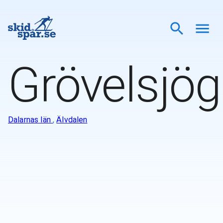
Grövelsjö
Dalarnas län
,
Älvdalen