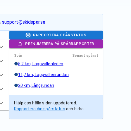
å
support@skidspar.se
RAPPORTERA SPÅRSTATUS
PRENUMERERA PÅ SPÅRRAPPORTER
Spår
Senast spårat
5,2 km, Lappvallenleden
11,7 km, Lappvallenrundan
20 km, Långrundan
Hjälp oss hålla sidan uppdaterad.
Rapportera din spårstatus
och bidra.