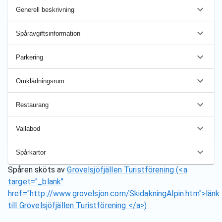
Generell beskrivning
Spåravgiftsinformation
Parkering
Omklädningsrum
Restaurang
Vallabod
Spårkartor
Spåren sköts av
Grövelsjöfjällen Turistförening (<a
target="_blank"
href="http://www.grovelsjon.com/SkidakningAlpin.htm">länk
till Grövelsjöfjällen Turistförening </a>)