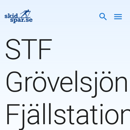
STF
Grövelsjön
Fjällstatio