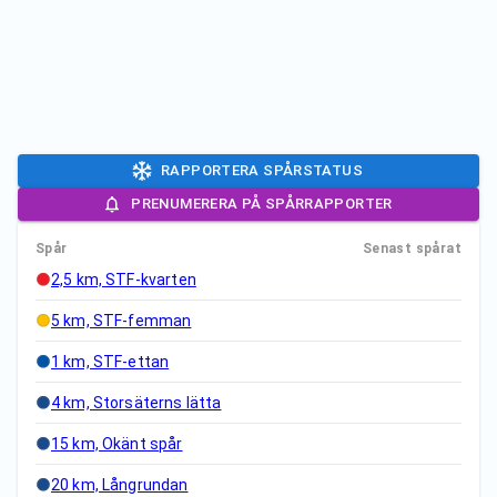
RAPPORTERA SPÅRSTATUS
PRENUMERERA PÅ SPÅRRAPPORTER
Spår
Senast spårat
2,5 km, STF-kvarten
5 km, STF-femman
1 km, STF-ettan
4 km, Storsäterns lätta
15 km, Okänt spår
20 km, Långrundan