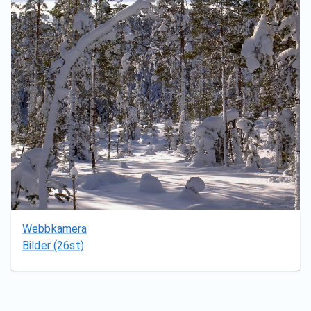
Webbkamera
Bilder
(26st)