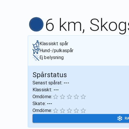
6 km, Skog
Klassiskt spår
Hund-/pulkaspår
Ej belysning
Spårstatus
Senast spårat:
---
Klassiskt:
---
Omdöme:
Skate:
---
Omdöme:
R