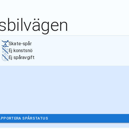
sbilvägen
Skate-spår
Ej konstsnö
Ej spåravgift
APPORTERA SPÅRSTATUS