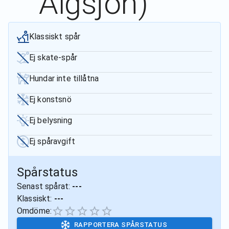
Älgsjön)
Klassiskt spår
Ej skate-spår
Hundar inte tillåtna
Ej konstsnö
Ej belysning
Ej spåravgift
Spårstatus
Senast spårat:
---
Klassiskt:
---
Omdöme:
RAPPORTERA SPÅRSTATUS