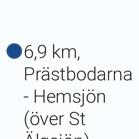
6,9 km,
Prästbodarna
- Hemsjön
(över St