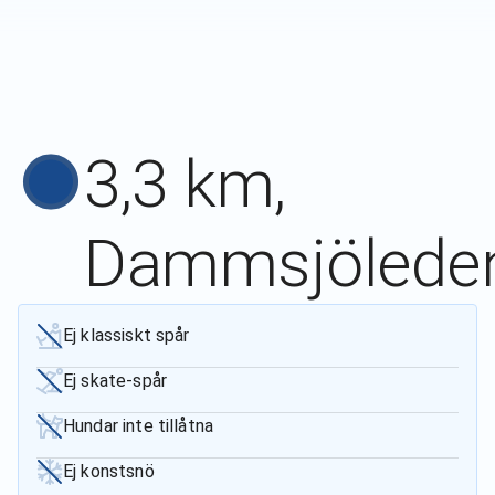
3,3 km,
Dammsjölede
Ej klassiskt spår
Ej skate-spår
Hundar inte tillåtna
Ej konstsnö