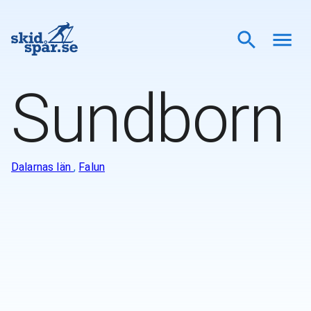
Sundborn
Dalarnas län
,
Falun