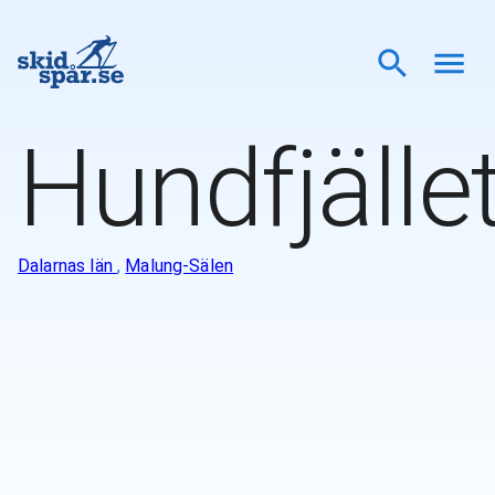
Hundfjälle
Dalarnas län
,
Malung-Sälen