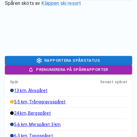
Spåren sköts av
Kläppen ski resort
RAPPORTERA SPÅRSTATUS
PRENUMERERA PÅ SPÅRRAPPORTER
Spår
Senast spårat
13 km, Älvspåret
5,5 km, Trånggravsspåret
24 km, Bergspåret
5,6 km, Myrspåret 3 km
6,3 km, Toppspåret