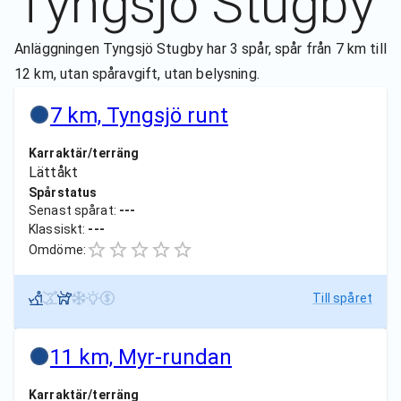
Tyngsjö Stugby
Anläggningen Tyngsjö Stugby har 3 spår, spår från 7 km till
12 km, utan spåravgift, utan belysning.
7 km, Tyngsjö runt
Karraktär/terräng
Lättåkt
Spårstatus
Senast spårat:
---
Klassiskt:
---
Omdöme:
Till spåret
11 km, Myr-rundan
Karraktär/terräng