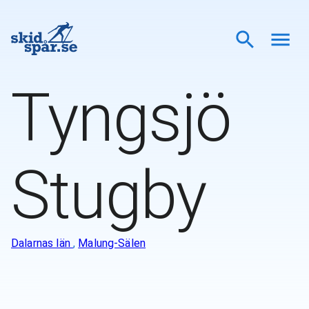
Tyngsjö
Stugby
Dalarnas län
,
Malung-Sälen