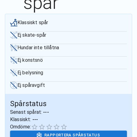
spår
Klassiskt spår
Ej skate-spår
Hundar inte tillåtna
Ej konstsnö
Ej belysning
Ej spåravgift
Spårstatus
Senast spårat:
---
Klassiskt:
---
Omdöme:
RAPPORTERA SPÅRSTATUS